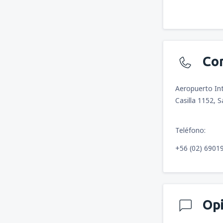
Co
Aeropuerto In
Casilla 1152, 
Teléfono:
+56 (02) 6901
Op