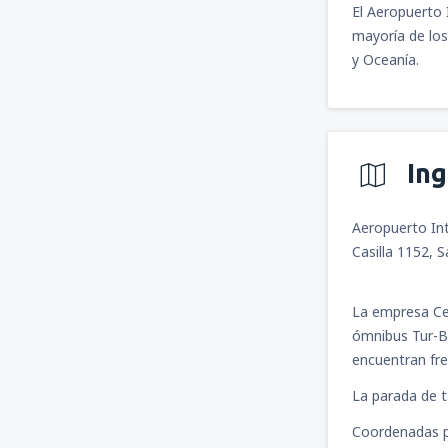
El Aeropuerto 
mayoría de los
y Oceanía.
In
Aeropuerto In
Casilla 1152, 
La empresa Cen
ómnibus Tur-Bu
encuentran fre
La parada de ta
Coordenadas p