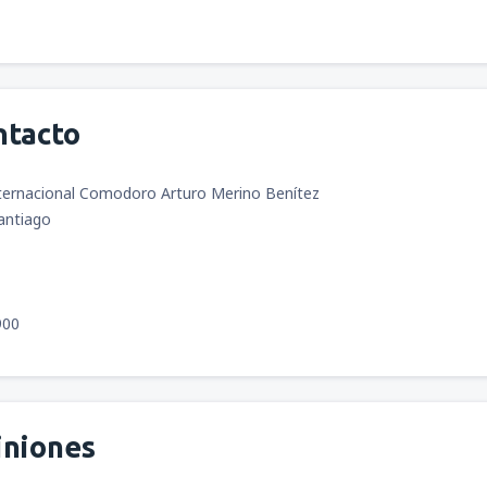
ntacto
ternacional Comodoro Arturo Merino Benítez
Santiago
900
iniones