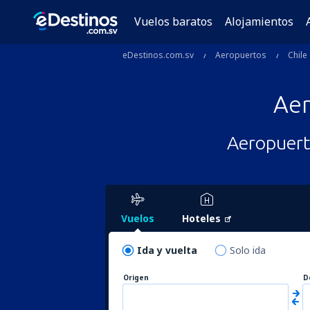
Vuelos baratos
Alojamientos
eDestinos.com.sv
Aeropuertos
Chile
Ae
Aeropuert
Vuelos
Hoteles
Ida y vuelta
Solo ida
Origen
D