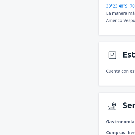
33°23'48"S, 7
La manera más f
Américo Vespuc
Es
Cuenta con es
Ser
Gastronomía
Compras:
free