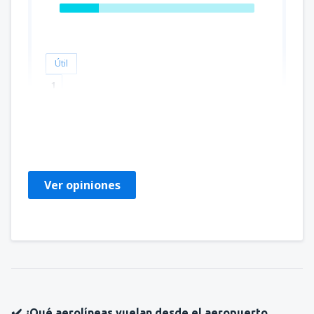
Útil
1
Katalin
Amerikas Förenta Stater,
Abril 2020
Ver opiniones
✔️ ¿Qué aerolíneas vuelan desde el aeropuerto