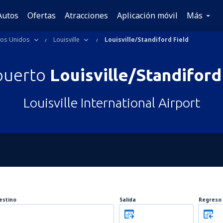
Autos
Ofertas
Atracciones
Aplicación móvil
Más
dos Unidos
Louisville
Louisville/Standiford Field
puerto
Louisville/Standiford
Louisville International Airport
estino
Salida
Regreso