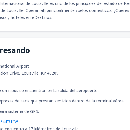
Internacional de Louisville es uno de los principales del estado de Ke
de Louisville. Operan allí principalmente vuelos domésticos. ¿Quer
eas y hoteles en eDestinos.
gresando
rnational Airport
tion Drive, Louisville, KY 40209
 ómnibus se encuentran en la salida del aeropuerto.
presas de taxis que prestan servicios dentro de la terminal aérea.
ara sistema de GPS:
5°44'31"W
se encuentra a 17 kilómetros de Louisville.