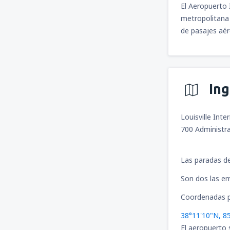
El Aeropuerto 
metropolitana 
de pasajes aér
In
Louisville Inte
700 Administra
Las paradas de
Son dos las em
Coordenadas p
38°11'10"N, 8
El aeropuerto 