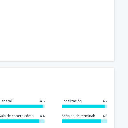
General:
4.8
Localización:
4.7
Sala de espera cómoda:
4.4
Señales de terminal:
4.3