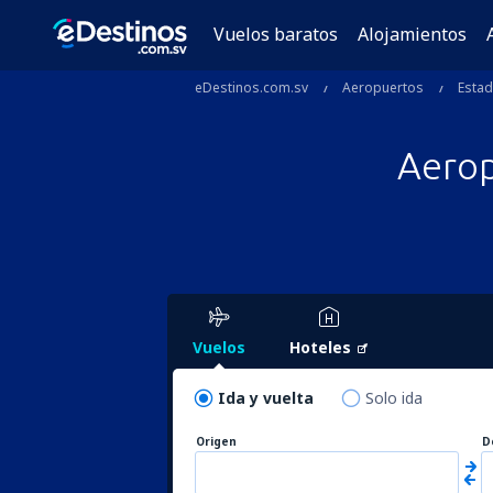
Vuelos baratos
Alojamientos
eDestinos.com.sv
Aeropuertos
Esta
Aero
Vuelos
Hoteles
Ida y vuelta
Solo ida
Origen
D