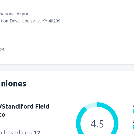
rnational Airport
tion Drive, Louisville, KY 40209
524
iniones
e/Standiford Field
to
4.5
ón basada en
17