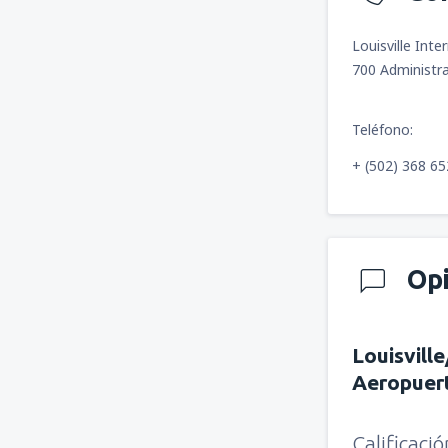
Louisville Inte
700 Administra
Teléfono:
+ (502) 368 6
Op
Louisvill
Aeropuer
Calificaci