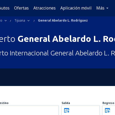
Autos
Ofertas
Atracciones
Aplicación móvil
Más
co
Tijuana
General Abelardo L. Rodríguez
erto
General Abelardo L. Ro
to Internacional General Abelardo L. 
estino
Salida
Regreso