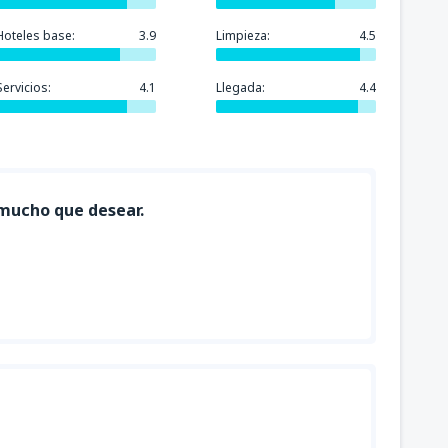
Hoteles base:
3.9
Limpieza:
4.5
Servicios:
4.1
Llegada:
4.4
a mucho que desear.