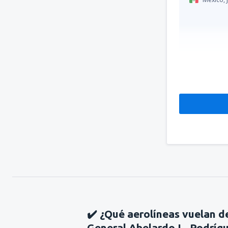
✔️ ¿Qué aerolíneas vuelan d
General Abelardo L. Rodríg