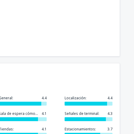
General:
4.4
Localización:
4.4
Sala de espera cómoda:
4.1
Señales de terminal:
4.3
Tiendas:
4.1
Estacionamientos:
3.7