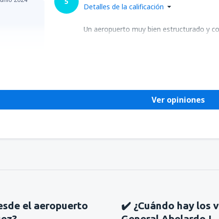
5
Detalles de la calificación
Un aeropuerto muy bien estructurado y co
Útil
Ver opiniones
esde el aeropuerto
✔️ ¿Cuándo hay los 
uez?
General Abelardo L.