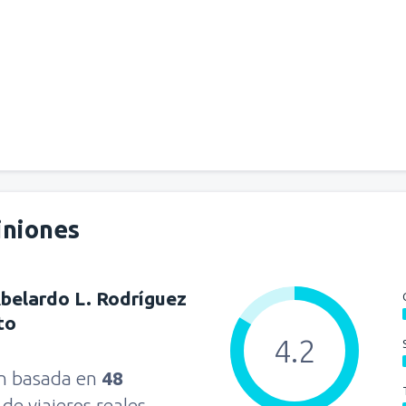
iniones
belardo L. Rodríguez
to
4.2
ón basada en
48
s
de viajeros reales