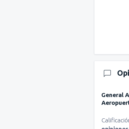
Op
General A
Aeropuer
Calificaci
opinione