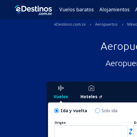
Vuelos baratos
Alojamientos
eDestinos.com.sv
Aeropuertos
Méxi
Aeropu
Aeropuer
Vuelos
Hoteles
Ida y vuelta
Solo ida
Origen
D