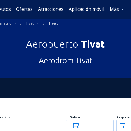
Autos
Ofertas
Atracciones
Aplicación móvil
Más
enegro
Tivat
Tivat
Aeropuerto
Tivat
Aerodrom Tivat
estino
Salida
Regreso