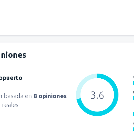
iniones
ropuerto
3.6
ón basada en
8 opiniones
s reales