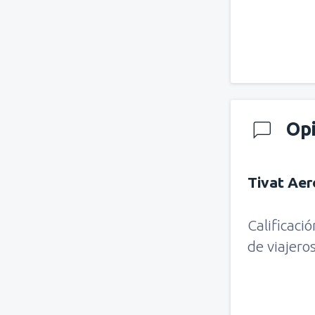
Op
Tivat Ae
Calificaci
de viajero