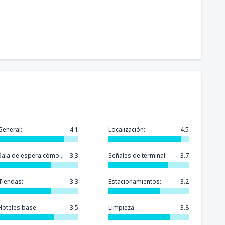
General:
4.1
Localización:
4.5
Sala de espera cómoda:
3.3
Señales de terminal:
3.7
Tiendas:
3.3
Estacionamientos:
3.2
Hoteles base:
3.5
Limpieza:
3.8