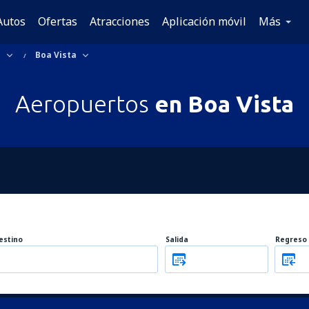
Autos
Ofertas
Atracciones
Aplicación móvil
Más
l
Boa Vista
Aeropuertos
en Boa Vista
estino
Salida
Regreso