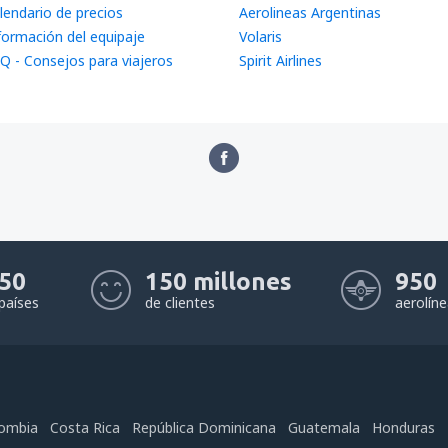
lendario de precios
Aerolineas Argentinas
formación del equipaje
Volaris
Q - Consejos para viajeros
Spirit Airlines
50
150 millones
950
países
de clientes
aerolín
ombia
Costa Rica
República Dominicana
Guatemala
Honduras