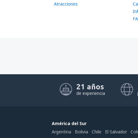
Atracciones
Ca
In
FA
21 años
de experiencia
América del Sur
Argentina
Bolivia
Chile
El Salvador
Col