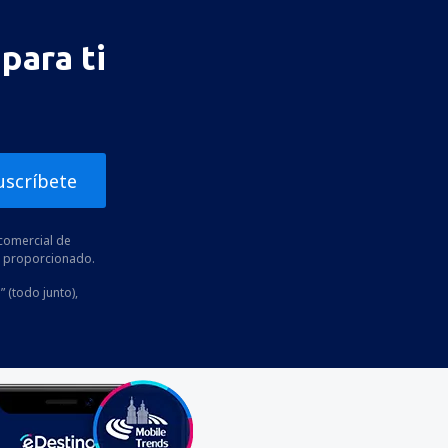
para ti
uscríbete
comercial de
he proporcionado.
” (todo junto),