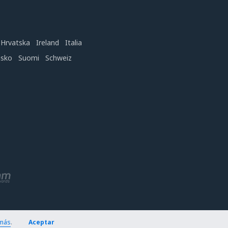
Hrvatska
Ireland
Italia
nsko
Suomi
Schweiz
más
.
Aceptar