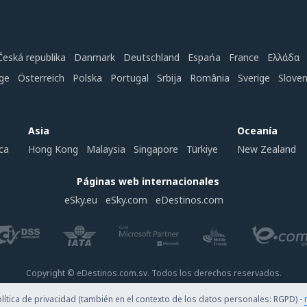
Česká republika
Danmark
Deutschland
Espańa
France
Ελλάδα
ge
Österreich
Polska
Portugal
Srbija
România
Sverige
Slove
Asia
Oceanía
ca
Hong Kong
Malaysia
Singapore
Türkiye
New Zealand
Páginas web internacionales
eSky.eu
eSky.com
eDestinos.com
Copyright © eDestinos.com.sv. Todos los derechos reservados.
ítica de privacidad (también en el contexto de los datos personales: RGPD) -