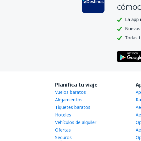
cómoda
La app 
Nuevas 
Todas t
Planifica tu viaje
A
Vuelos baratos
Ap
Alojamientos
Ra
Tiquetes baratos
Ae
Hoteles
Ae
Vehículos de alquiler
Op
Ofertas
Ae
Seguros
Op