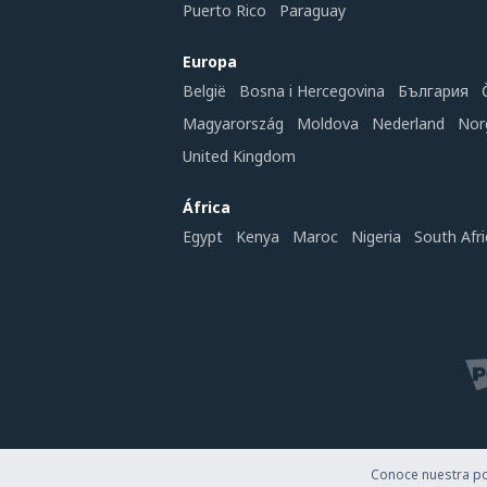
Puerto Rico
Paraguay
Europa
België
Bosna i Hercegovina
България
Magyarország
Moldova
Nederland
Nor
United Kingdom
África
Egypt
Kenya
Maroc
Nigeria
South Afri
Conoce nuestra pol