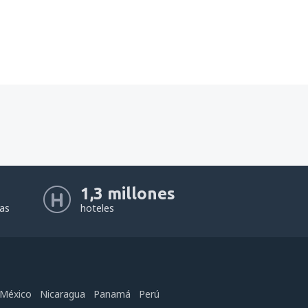
1,3 millones
eas
hoteles
México
Nicaragua
Panamá
Perú