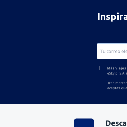
Inspir
Más viajes
eSky.pl S.A.
Tras marcar 
aceptas que
Desca