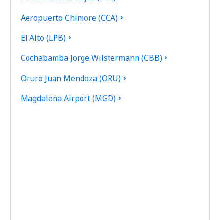
Aeropuerto Chimore (CCA)
El Alto (LPB)
Cochabamba Jorge Wilstermann (CBB)
Oruro Juan Mendoza (ORU)
Magdalena Airport (MGD)
Monteagudo Airport (MHW)
Puerto Suárez Airport (PSZ)
Villamontes Lt. Col. Rafael Pabón Airport (VLM)
Reyes Airport (REY)
Roboré Airport (RBO)
San Ignacio de Moxos Airport (SNM)