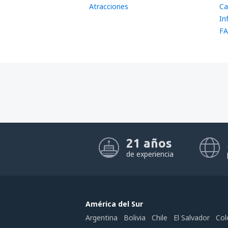
Atracciones
Ca
In
FA
21 años
de experiencia
América del Sur
Argentina
Bolivia
Chile
El Salvador
Col