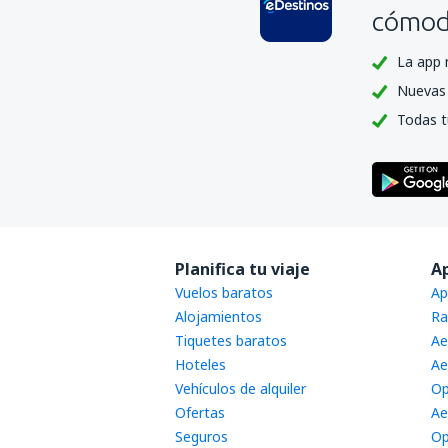
cómoda
La app 
Nuevas 
Todas t
Planifica tu viaje
A
Vuelos baratos
Ap
Alojamientos
Ra
Tiquetes baratos
Ae
Hoteles
Ae
Vehículos de alquiler
Op
Ofertas
Ae
Seguros
Op