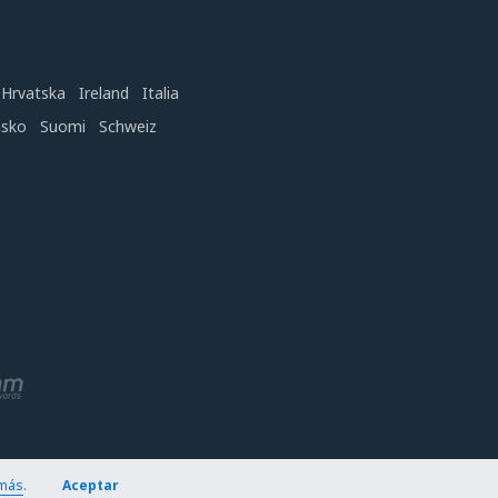
Hrvatska
Ireland
Italia
nsko
Suomi
Schweiz
más
.
Aceptar