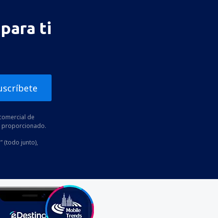
para ti
uscríbete
comercial de
he proporcionado.
” (todo junto),