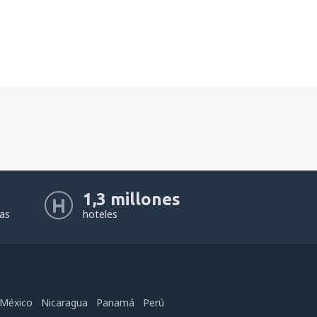
1,3 millones
eas
hoteles
México
Nicaragua
Panamá
Perú