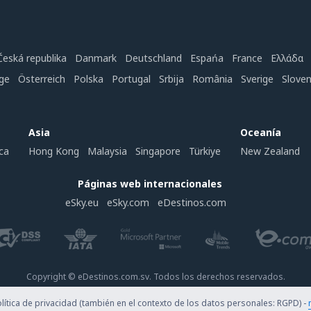
Česká republika
Danmark
Deutschland
Espańa
France
Ελλάδα
ge
Österreich
Polska
Portugal
Srbija
România
Sverige
Slove
Asia
Oceanía
ca
Hong Kong
Malaysia
Singapore
Türkiye
New Zealand
Páginas web internacionales
eSky.eu
eSky.com
eDestinos.com
Copyright © eDestinos.com.sv. Todos los derechos reservados.
ítica de privacidad (también en el contexto de los datos personales: RGPD) -