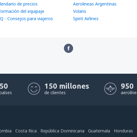
lendario de precios
Aerolineas Argentinas
formación del equipaje
Volaris
Q - Consejos para viajeros
Spirit Airlines
50
150 millones
950
países
de clientes
aerolín
ombia
Costa Rica
República Dominicana
Guatemala
Honduras