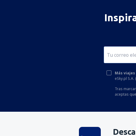
Inspir
Más viajes
eSky.pl S.A.
Tras marcar 
aceptas que
Desca