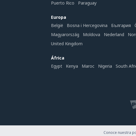
Puerto Rico
Paraguay
Europa
België
Bosna i Hercegovina
България
Magyarország
Moldova
Nederland
Nor
United Kingdom
África
Egypt
Kenya
Maroc
Nigeria
South Afri
Conoce nuestra pol