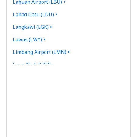
Labuan Airport (LBU)
Lahad Datu (LDU)
Langkawi (LGK)
Lawas (LWY)
Limbang Airport (LMN)
Long Akah (LKH)
Limbang (LBP)
Long Lellang (LGL)
Long Seridan (ODN)
Malacca International Airport (MKZ)
Marudi Airport (MUR)