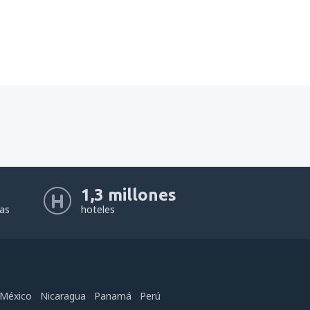
1,3 millones
eas
hoteles
México
Nicaragua
Panamá
Perú