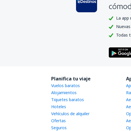
cómoda
La app 
Nuevas 
Todas t
Planifica tu viaje
A
Vuelos baratos
Ap
Alojamientos
Ra
Tiquetes baratos
Ae
Hoteles
Ae
Vehículos de alquiler
Op
Ofertas
Ae
Seguros
Op