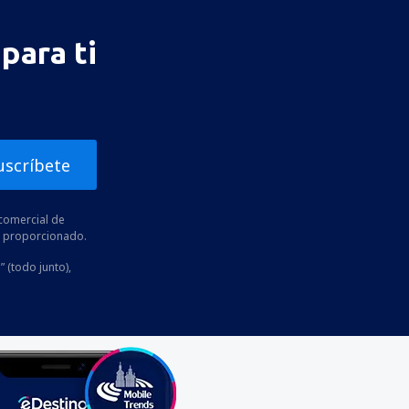
para ti
uscríbete
comercial de
he proporcionado.
” (todo junto),