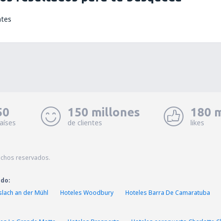
ntes
50
150 millones
180 m
aíses
de clientes
likes
echos reservados.
ado:
slach an der Mühl
Hoteles Woodbury
Hoteles Barra De Camaratuba