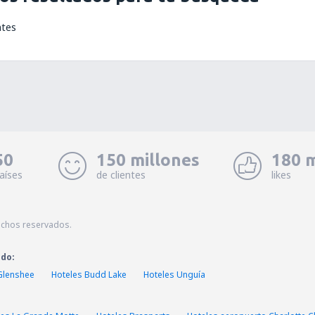
ntes
50
150 millones
180 m
aíses
de clientes
likes
echos reservados.
ado:
Glenshee
Hoteles Budd Lake
Hoteles Unguía