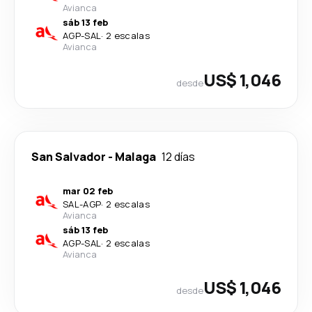
Avianca
sáb 13 feb
AGP
-
SAL
·
2 escalas
Avianca
US$ 1,046
desde
San Salvador
-
Malaga
12 días
mar 02 feb
SAL
-
AGP
·
2 escalas
Avianca
sáb 13 feb
AGP
-
SAL
·
2 escalas
Avianca
US$ 1,046
desde