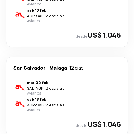
Avianca
sáb 13 feb
AGP
-
SAL
·
2 escalas
Avianca
US$ 1,046
desde
San Salvador
-
Malaga
12 días
mar 02 feb
SAL
-
AGP
·
2 escalas
Avianca
sáb 13 feb
AGP
-
SAL
·
2 escalas
Avianca
US$ 1,046
desde