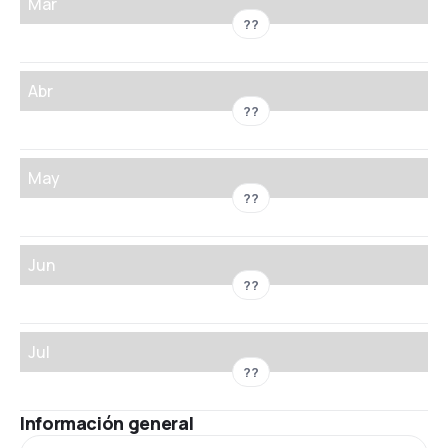
Mar
??
Abr
??
May
??
Jun
??
Jul
??
Información general