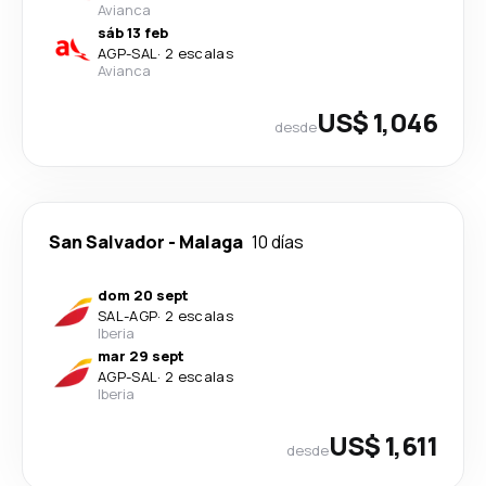
Avianca
sáb 13 feb
AGP
-
SAL
·
2 escalas
Avianca
US$ 1,046
desde
San Salvador
-
Malaga
10 días
dom 20 sept
SAL
-
AGP
·
2 escalas
Iberia
mar 29 sept
AGP
-
SAL
·
2 escalas
Iberia
US$ 1,611
desde