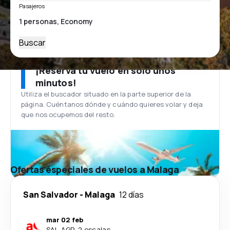
Pasajeros
Buscar
¡Reserva tu vuelo en solo unos
minutos!
Utiliza el buscador situado en la parte superior de la
página. Cuéntanos dónde y cuándo quieres volar y deja
que nos ocupemos del resto.
Ofertas especiales de vuelos a Malaga
San Salvador
-
Malaga
12 días
mar 02 feb
SAL
-
AGP
·
2 escalas