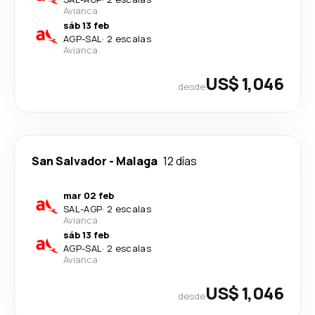
Avianca
sáb 13 feb
AGP
-
SAL
·
2 escalas
Avianca
US$ 1,046
desde
San Salvador
-
Malaga
12 días
mar 02 feb
SAL
-
AGP
·
2 escalas
Avianca
sáb 13 feb
AGP
-
SAL
·
2 escalas
Avianca
US$ 1,046
desde