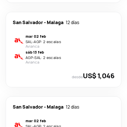
San Salvador
-
Malaga
12 días
mar 02 feb
SAL
-
AGP
·
2 escalas
Avianca
sáb 13 feb
AGP
-
SAL
·
2 escalas
Avianca
US$ 1,046
desde
San Salvador
-
Malaga
12 días
mar 02 feb
SAL
-
AGP
·
2 escalas