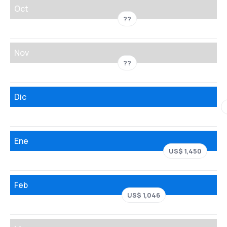
Oct
??
Nov
??
Dic
Ene
US$ 1,450
Feb
US$ 1,046