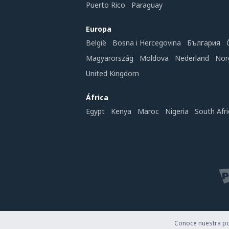
Puerto Rico
Paraguay
Europa
België
Bosna i Hercegovina
България
Magyarország
Moldova
Nederland
Nor
United Kingdom
África
Egypt
Kenya
Maroc
Nigeria
South Afri
Conoce nuestra pol