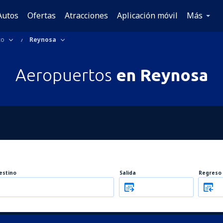
Autos
Ofertas
Atracciones
Aplicación móvil
Más
co
Reynosa
Aeropuertos
en Reynosa
estino
Salida
Regreso