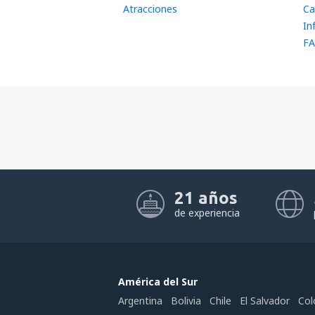
Atracciones
Ca
In
FA
21 años
de experiencia
América del Sur
Argentina
Bolivia
Chile
El Salvador
Col