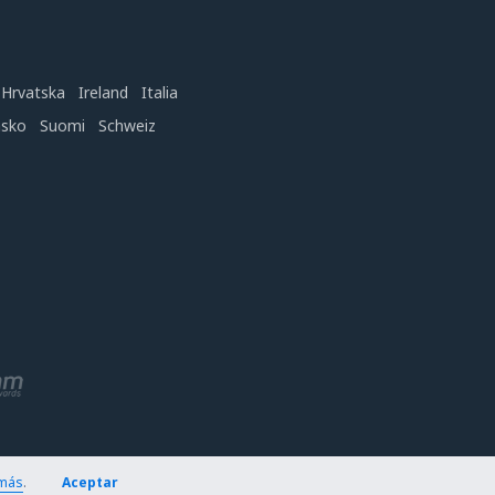
Hrvatska
Ireland
Italia
nsko
Suomi
Schweiz
más
.
Aceptar