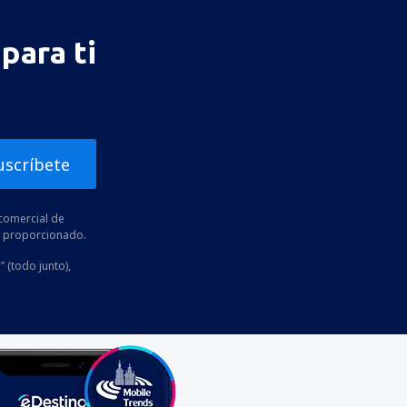
para ti
uscríbete
comercial de
he proporcionado.
” (todo junto),