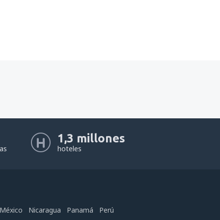
1,3 millones
eas
hoteles
México
Nicaragua
Panamá
Perú