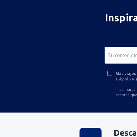
Inspir
Más viajes
eSky.pl S.A.
Tras marcar 
aceptas que
Desca