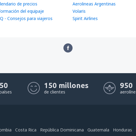
lendario de precios
Aerolineas Argentinas
formación del equipaje
Volaris
Q - Consejos para viajeros
Spirit Airlines
50
150 millones
950
países
de clientes
aerolín
ombia
Costa Rica
República Dominicana
Guatemala
Honduras