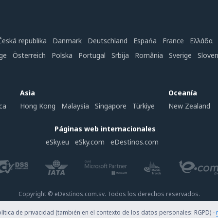
Česká republika
Danmark
Deutschland
Espańa
France
Ελλάδα
ge
Österreich
Polska
Portugal
Srbija
România
Sverige
Slove
Asia
Oceanía
ca
Hong Kong
Malaysia
Singapore
Türkiye
New Zealand
Páginas web internacionales
eSky.eu
eSky.com
eDestinos.com
Copyright © eDestinos.com.sv. Todos los derechos reservados.
ítica de privacidad (también en el contexto de los datos personales: RGPD) -