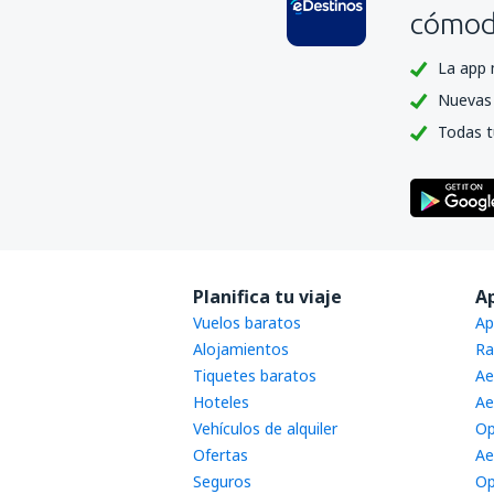
cómoda
La app 
Nuevas 
Todas t
Planifica tu viaje
A
Vuelos baratos
Ap
Alojamientos
Ra
Tiquetes baratos
Ae
Hoteles
Ae
Vehículos de alquiler
Op
Ofertas
Ae
Seguros
Op