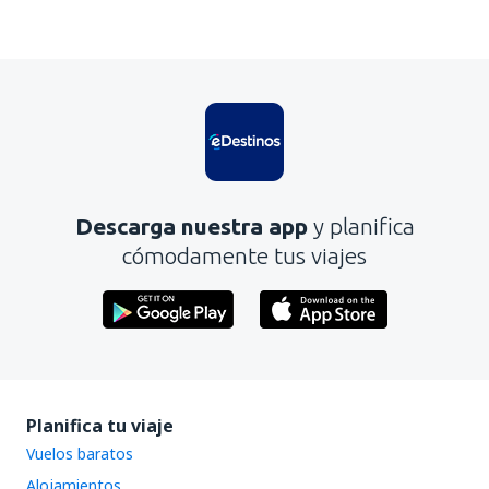
En mi opinión, este artículo:
Es confuso
Contiene información incorrecta
No profundiza en el tema
Es demasiado largo
Descarga nuestra app
y planifica
Enviar
cómodamente tus viajes
Planifica tu viaje
Vuelos baratos
Alojamientos