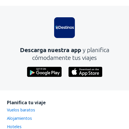
En mi opinión, este artículo:
Es confuso
Contiene información incorrecta
No profundiza en el tema
Es demasiado largo
Descarga nuestra app
y planifica
Enviar
cómodamente tus viajes
Planifica tu viaje
Vuelos baratos
Alojamientos
Hoteles