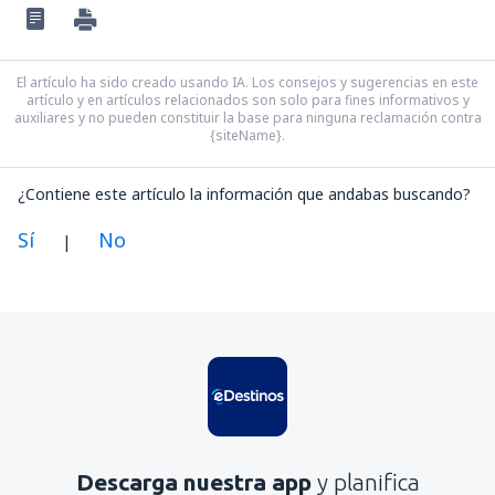
El artículo ha sido creado usando IA. Los consejos y sugerencias en este
artículo y en artículos relacionados son solo para fines informativos y
auxiliares y no pueden constituir la base para ninguna reclamación contra
{siteName}.
¿Contiene este artículo la información que andabas buscando?
Sí
No
|
En mi opinión, este artículo:
Es confuso
Contiene información incorrecta
No profundiza en el tema
Es demasiado largo
Descarga nuestra app
y planifica
Enviar