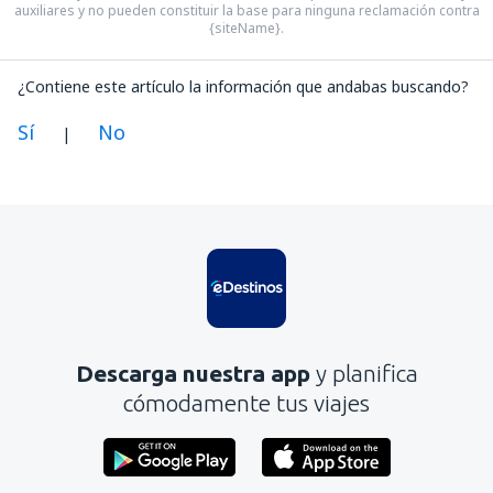
auxiliares y no pueden constituir la base para ninguna reclamación contra
{siteName}.
¿Contiene este artículo la información que andabas buscando?
Sí
No
|
En mi opinión, este artículo:
Es confuso
Contiene información incorrecta
No profundiza en el tema
Es demasiado largo
Descarga nuestra app
y planifica
Enviar
cómodamente tus viajes