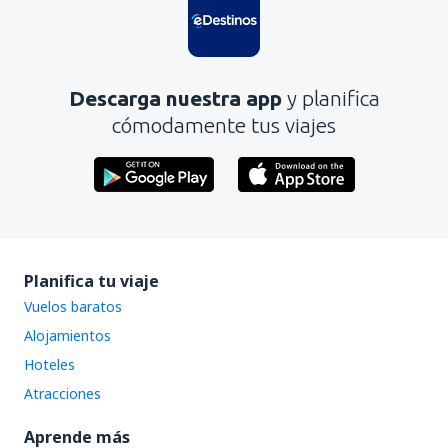
No profundiza en el tema
Es demasiado largo
Descarga nuestra app
y planifica
Enviar
cómodamente tus viajes
Planifica tu viaje
Vuelos baratos
Alojamientos
Hoteles
Atracciones
Aprende más