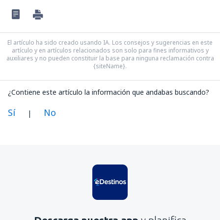
El artículo ha sido creado usando IA. Los consejos y sugerencias en este
artículo y en artículos relacionados son solo para fines informativos y
auxiliares y no pueden constituir la base para ninguna reclamación contra
{siteName}.
¿Contiene este artículo la información que andabas buscando?
Sí
No
|
En mi opinión, este artículo:
Es confuso
Contiene información incorrecta
No profundiza en el tema
Es demasiado largo