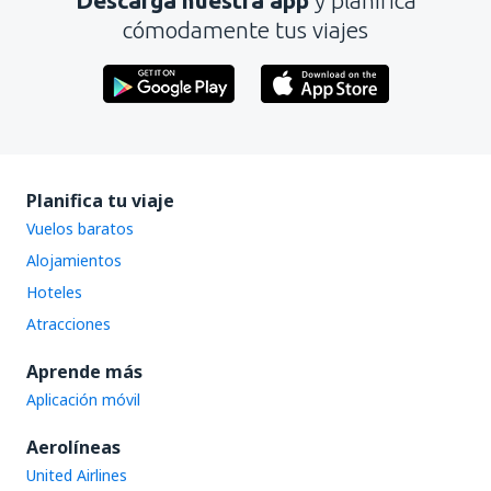
Descarga nuestra app
y planifica
Enviar
cómodamente tus viajes
Planifica tu viaje
Vuelos baratos
Alojamientos
Hoteles
Atracciones
Aprende más
Aplicación móvil
Aerolíneas
United Airlines