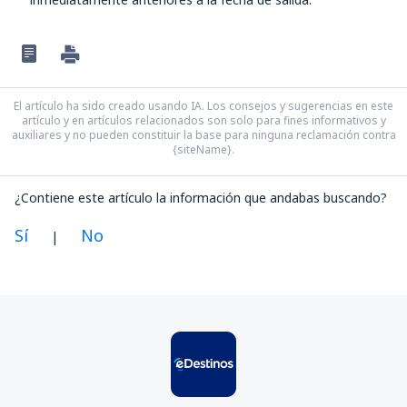
El artículo ha sido creado usando IA. Los consejos y sugerencias en este
artículo y en artículos relacionados son solo para fines informativos y
auxiliares y no pueden constituir la base para ninguna reclamación contra
{siteName}.
¿Contiene este artículo la información que andabas buscando?
Sí
No
|
En mi opinión, este artículo:
Es confuso
Contiene información incorrecta
No profundiza en el tema
Es demasiado largo